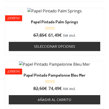
d
o
c
o
n
0
¡OFERTA!
d
Papel Pintado Palm Springs
e
5
V
67,85
€
61,49
€
IVA incl.
a
l
o
SELECCIONAR OPCIONES
r
a
d
o
c
o
n
0
¡OFERTA!
d
Papel Pintado Pampelonne Bleu Mer
e
5
V
82,50
€
74,49
€
IVA incl.
a
l
o
AÑADIR AL CARRITO
r
a
d