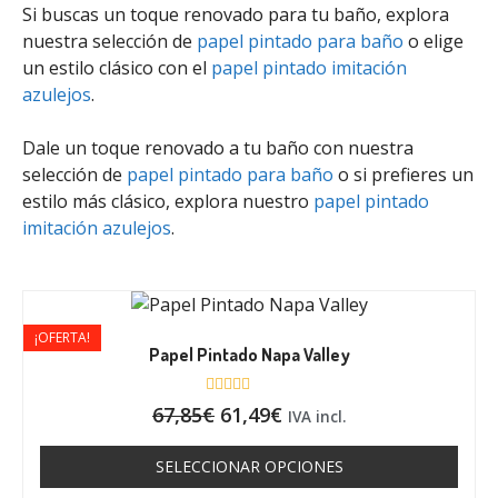
Si buscas un toque renovado para tu baño, explora
nuestra selección de
papel pintado para baño
o elige
un estilo clásico con el
papel pintado imitación
azulejos
.
Dale un toque renovado a tu baño con nuestra
selección de
papel pintado para baño
o si prefieres un
estilo más clásico, explora nuestro
papel pintado
imitación azulejos
.
¡OFERTA!
Papel Pintado Napa Valley
V
67,85
€
61,49
€
IVA incl.
a
l
o
SELECCIONAR OPCIONES
r
a