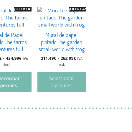
¡OFERTA!
¡OFERTA!
al de Papel
Mural de papel
do The farms
pintado The garden
ntures full
small world with frog
€
-
434,99
€
211,49
€
-
262,99
€
IVA
IVA
incl.
incl.
leccionar
Seleccionar
pciones
opciones