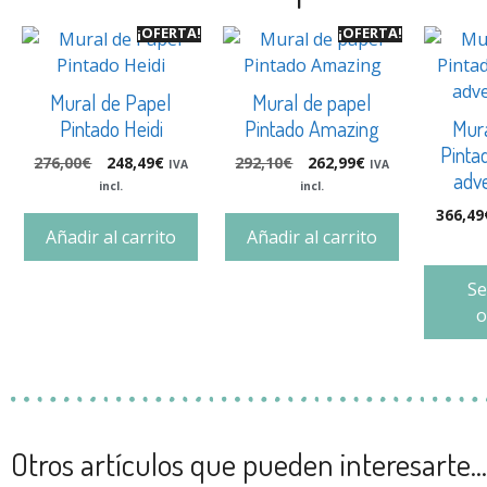
¡OFERTA!
¡OFERTA!
Mural de Papel
Mural de papel
Pintado Heidi
Pintado Amazing
Mur
Pinta
276,00
€
248,49
€
292,10
€
262,99
€
IVA
IVA
adve
incl.
incl.
366,49
Añadir al carrito
Añadir al carrito
Se
o
Otros artículos que pueden interesarte...