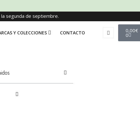
e la segunda de septiembre.
0,00
€
RCAS Y COLECCIONES
CONTACTO
0
nidos