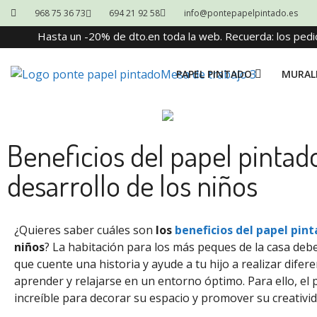
968 75 36 73
694 21 92 58
info@pontepapelpintado.es
Hasta un -20% de dto.en toda la web. Recuerda: los pedi
PAPEL PINTADO
MURAL
Beneficios del papel pintado
desarrollo de los niños
¿Quieres saber cuáles son
los
beneficios del papel pint
niños
? La habitación para los más peques de la casa debe
que cuente una historia y ayude a tu hijo a realizar difer
aprender y relajarse en un entorno óptimo. Para ello, el 
increíble para decorar su espacio y promover su creativid