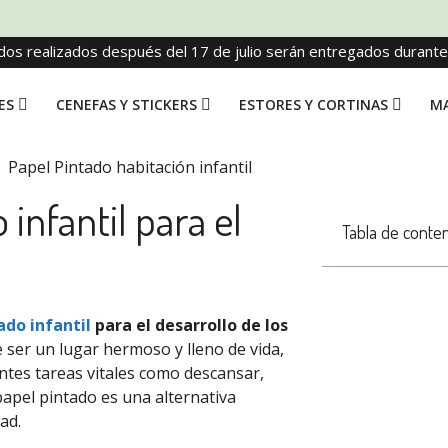
dos realizados después del 17 de julio serán entregados durant
ES
CENEFAS Y STICKERS
ESTORES Y CORTINAS
MA
 infantil para el
Tabla de conte
ado infantil
para el desarrollo de los
 ser un lugar hermoso y lleno de vida,
entes tareas vitales como descansar,
papel pintado es una alternativa
ad.